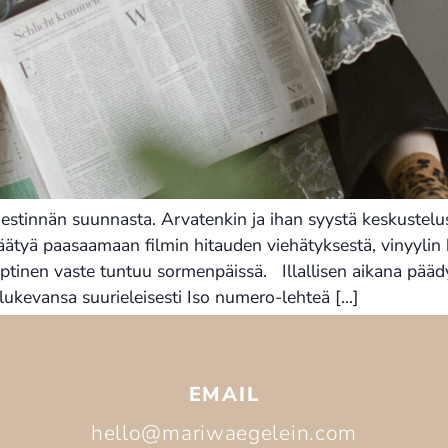
in viestinnän suunnasta. Arvatenkin ja ihan syystä keskustel
päätyä paasaamaan filmin hitauden viehätyksestä, vinyylin
ptinen vaste tuntuu sormenpäissä. Illallisen aikana pääd
i lukevansa suurieleisesti Iso numero-lehteä […]
EMAIL
hello@mariwaegelein.com