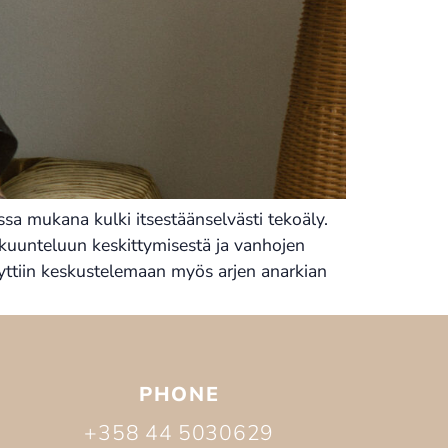
ussa mukana kulki itsestäänselvästi tekoäly.
 kuunteluun keskittymisestä ja vanhojen
yttiin keskustelemaan myös arjen anarkian
PHONE
+358 44 5030629